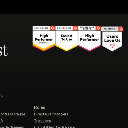
st
ns
Rôles
contre la fraude
Directeurs financiers
IB
Trésoriers
ase de données
Comptables d'entreprise