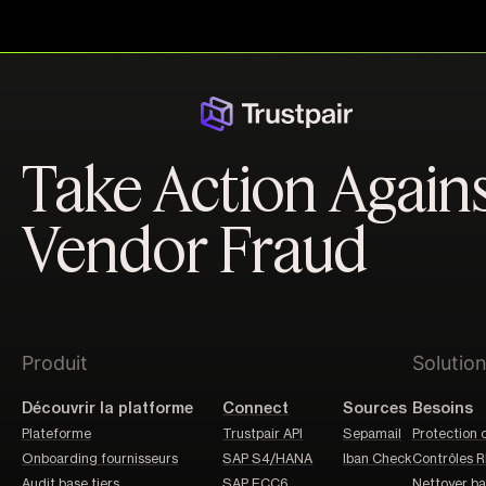
Take Action Again
Vendor Fraud
Produit
Solutio
Découvrir la platforme
Connect
Sources
Besoins
Plateforme
Trustpair API
Sepamail
Protection 
Onboarding fournisseurs
SAP S4/HANA
Iban Check
Contrôles R
Audit base tiers
SAP ECC6
Nettoyer b