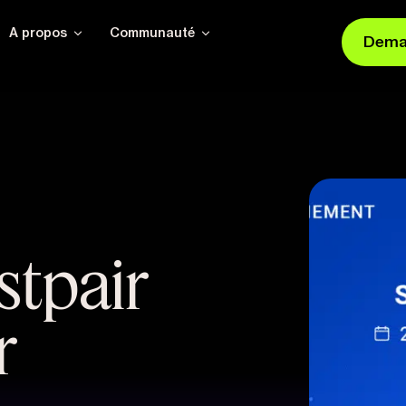
A propos
Communauté
Dema
stpair
r