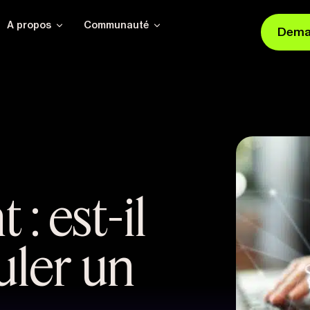
A propos
Communauté
Dema
: est-il
uler un