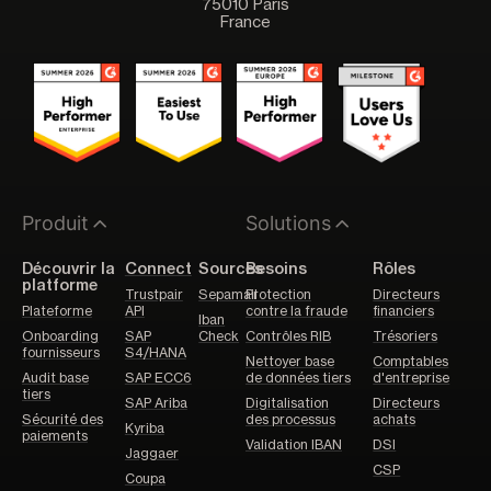
75010 Paris
France
Produit
Solutions
Découvrir la
Connect
Sources
Besoins
Rôles
platforme
Trustpair
Sepamail
Protection
Directeurs
Plateforme
API
contre la fraude
financiers
Iban
Onboarding
SAP
Check
Contrôles RIB
Trésoriers
fournisseurs
S4/HANA
Nettoyer base
Comptables
Audit base
SAP ECC6
de données tiers
d'entreprise
tiers
SAP Ariba
Digitalisation
Directeurs
Sécurité des
des processus
achats
Kyriba
paiements
Validation IBAN
DSI
Jaggaer
CSP
Coupa