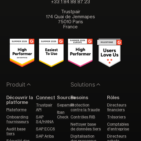
+33 1 84 88 87 23
Trustpair
174 Quai de Jemmapes
75010 Paris
France
Produit
Solutions
Découvrir la
Connect
Sources
Besoins
Rôles
platforme
Trustpair
Sepamail
Protection
Directeurs
Plateforme
API
contre la fraude
financiers
Iban
Onboarding
SAP
Check
Contrôles RIB
Trésoriers
fournisseurs
S4/HANA
Nettoyer base
Comptables
Audit base
SAP ECC6
de données tiers
d'entreprise
tiers
SAP Ariba
Digitalisation
Directeurs
Sécurité des
des processus
achats