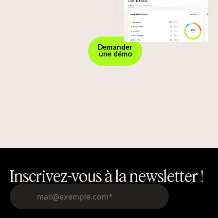
Protégez
Sécurisez
votre
vos
paiements
entreprise
Demander
une démo
dès
aujourd’hui
!
Inscrivez-vous à la newsletter !