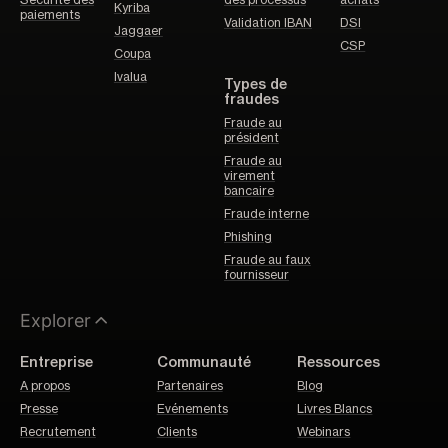
Kyriba
paiements
Validation IBAN
DSI
Jaggaer
CSP
Coupa
Ivalua
Types de
fraudes
Fraude au
président
Fraude au
virement
bancaire
Fraude interne
Phishing
Fraude au faux
fournisseur
Explorer
Entreprise
Communauté
Ressources
A propos
Partenaires
Blog
Presse
Evénements
Livres Blancs
Recrutement
Clients
Webinars