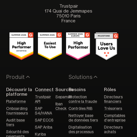
Trustpair
174 Quai de Jemmapes
75010 Paris
France
Produit
Solutions
Découvrir la
Connect
Sources
Besoins
Rôles
platforme
Trustpair
Sepamail
Protection
Directeurs
Plateforme
API
contre la fraude
financiers
Iban
Onboarding
SAP
Check
Contrôles RIB
Trésoriers
fournisseurs
S4/HANA
Nettoyer base
Comptables
Audit base
SAP ECC6
de données tiers
d'entreprise
tiers
SAP Ariba
Digitalisation
Directeurs
Sécurité des
des processus
achats
Kyriba
paiements