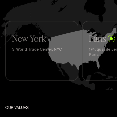
New York
Paris
3, World Trade Center, NYC
174, quai de J
Paris
OUR VALUES