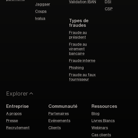
Validation IBAN
DSI
Jaggaer
CSP
Coupa
Ivalua
Types de
fraudes
Fraude au
président
Fraude au
virement
bancaire
Fraude interne
Phishing
Fraude au faux
fournisseur
Explorer
Entreprise
Communauté
Ressources
A propos
Partenaires
Blog
Presse
Evénements
Livres Blancs
Recrutement
Clients
Webinars
Cas clients