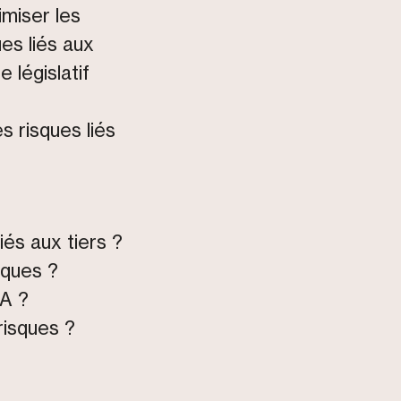
imiser les
es liés aux
 législatif
s risques liés
iés aux tiers ?
sques ?
IA ?
risques ?