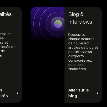
lités
Blog &
Interviews
rez les
Découvrez
res
chaque semaine
es et
de nouveaux
iqués de
articles de blog et
 de
des interviews
ir.
d’experts
consacrés aux
questions
financières.
es
Aller sur le
lités
blog