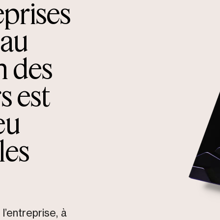
eprises
 au
n des
rs est
eu
les
l’entreprise, à