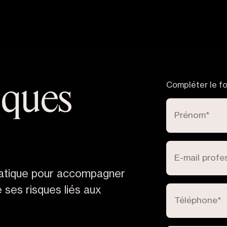
sques
Compléter le fo
Prénom
*
E-mail profe
pratique pour accompagner
e ses risques liés aux
Téléphone
*