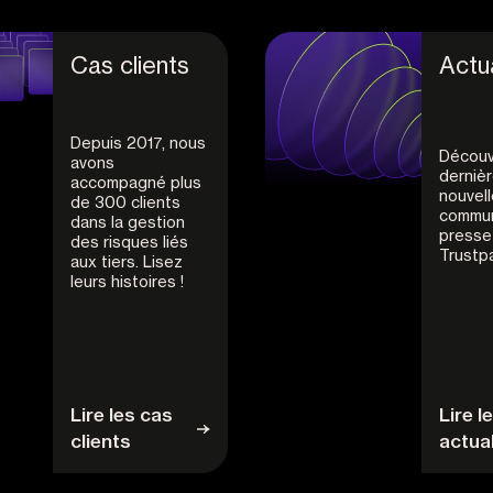
Cas clients
Actua
Depuis 2017, nous
Découv
avons
derniè
accompagné plus
nouvell
de 300 clients
commun
dans la gestion
presse
des risques liés
Trustpa
aux tiers. Lisez
leurs histoires !
Lire les cas
Lire l
clients
actua