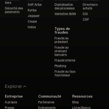
tiers
SAP Ariba
Digitalisation
Directeurs
Sécurité des
des processus
achats
Kyriba
paiements
Validation IBAN
DSI
Jaggaer
CSP
Coupa
Ivalua
Types de
fraudes
Fraude au
président
Fraude au
virement
bancaire
Fraude interne
Phishing
Fraude au faux
fournisseur
Explorer
Entreprise
Communauté
Ressources
A propos
Partenaires
Blog
Presse
Evénements
Livres Blancs