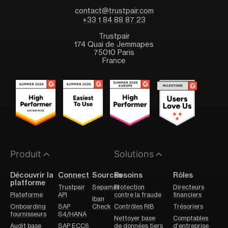
contact@trustpair.com
+33 1 84 88 87 23
Trustpair
174 Quai de Jemmapes
75010 Paris
France
Produit
Solutions
Découvrir la
Connect
Sources
Besoins
Rôles
platforme
Trustpair
Sepamail
Protection
Directeurs
Plateforme
API
contre la fraude
financiers
Iban
Onboarding
SAP
Check
Contrôles RIB
Trésoriers
fournisseurs
S4/HANA
Nettoyer base
Comptables
Audit base
SAP ECC6
de données tiers
d'entreprise