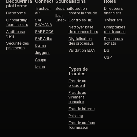
Découvrir la
Connect
Sources
Besoins
Rôles
platforme
Trustpair
Sepamail
Protection
Directeurs
Plateforme
API
contre la fraude
financiers
Iban
Onboarding
SAP
Check
Contrôles RIB
Trésoriers
fournisseurs
S4/HANA
Nettoyer base
Comptables
Audit base
SAP ECC6
de données tiers
d'entreprise
tiers
SAP Ariba
Digitalisation
Directeurs
Sécurité des
des processus
achats
Kyriba
paiements
Validation IBAN
DSI
Jaggaer
CSP
Coupa
Ivalua
Types de
fraudes
Fraude au
président
Fraude au
virement
bancaire
Fraude interne
Phishing
Fraude au faux
fournisseur