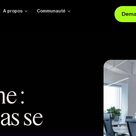
A propos
Communauté
Dema
e :
as se