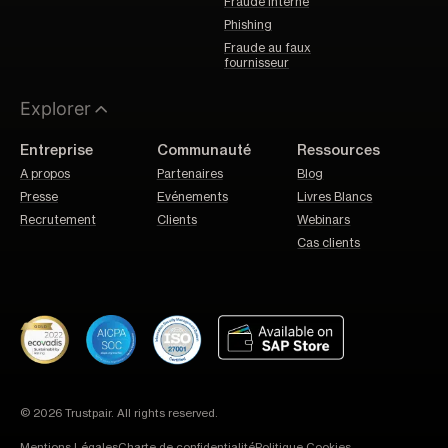
Fraude interne
Phishing
Fraude au faux
fournisseur
Explorer
Entreprise
Communauté
Ressources
A propos
Partenaires
Blog
Presse
Evénements
Livres Blancs
Recrutement
Clients
Webinars
Cas clients
© 2026 Trustpair. All rights reserved.
Mentions Légales
Charte de confidentialité
Politique Cookies