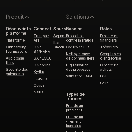
Produit
Solutions
Découvrir la
Connect
Sources
Besoins
Rôles
platforme
Trustpair
Sepamail
Protection
Directeurs
Plateforme
API
contre la fraude
financiers
Iban
Onboarding
SAP
Check
Contrôles RIB
Trésoriers
fournisseurs
S4/HANA
Nettoyer base
Comptables
Audit base
SAP ECC6
de données tiers
d'entreprise
tiers
SAP Ariba
Digitalisation
Directeurs
Sécurité des
des processus
achats
Kyriba
paiements
Validation IBAN
DSI
Jaggaer
CSP
Coupa
Ivalua
Types de
fraudes
Fraude au
président
Fraude au
virement
bancaire