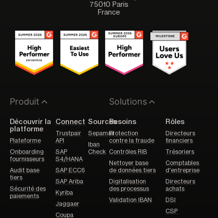
75010 Paris
France
Produit
Solutions
Découvrir la
Connect
Sources
Besoins
Rôles
platforme
Trustpair
Sepamail
Protection
Directeurs
Plateforme
API
contre la fraude
financiers
Iban
Onboarding
SAP
Check
Contrôles RIB
Trésoriers
fournisseurs
S4/HANA
Nettoyer base
Comptables
Audit base
SAP ECC6
de données tiers
d'entreprise
tiers
SAP Ariba
Digitalisation
Directeurs
Sécurité des
des processus
achats
Kyriba
paiements
Validation IBAN
DSI
Jaggaer
CSP
Coupa