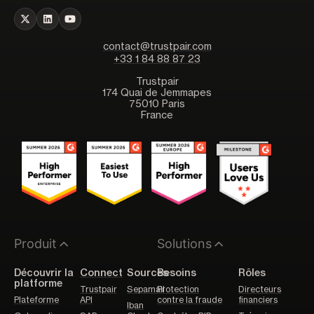
contact@trustpair.com
+33 1 84 88 87 23
Trustpair
174 Quai de Jemmapes
75010 Paris
France
Produit
Solutions
Découvrir la
Connect
Sources
Besoins
Rôles
platforme
Trustpair
Sepamail
Protection
Directeurs
Plateforme
API
contre la fraude
financiers
Iban