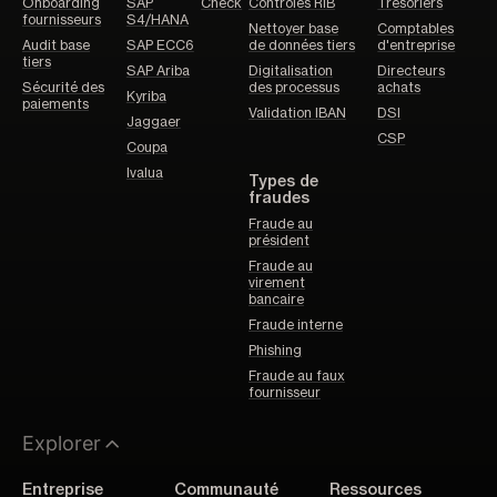
Onboarding
SAP
Check
Contrôles RIB
Trésoriers
fournisseurs
S4/HANA
Nettoyer base
Comptables
Audit base
SAP ECC6
de données tiers
d'entreprise
tiers
SAP Ariba
Digitalisation
Directeurs
Sécurité des
des processus
achats
Kyriba
paiements
Validation IBAN
DSI
Jaggaer
CSP
Coupa
Ivalua
Types de
fraudes
Fraude au
président
Fraude au
virement
bancaire
Fraude interne
Phishing
Fraude au faux
fournisseur
Explorer
Entreprise
Communauté
Ressources