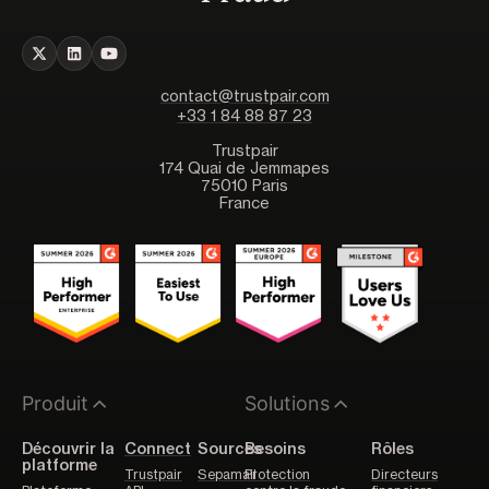
contact@trustpair.com
+33 1 84 88 87 23
Trustpair
174 Quai de Jemmapes
75010 Paris
France
Produit
Solutions
Découvrir la
Connect
Sources
Besoins
Rôles
platforme
Trustpair
Sepamail
Protection
Directeurs