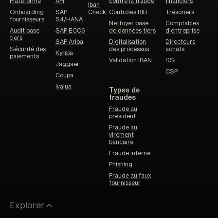
Plateforme
API
contre la fraude
financiers
Iban
Onboarding
SAP
Check
Contrôles RIB
Trésoriers
fournisseurs
S4/HANA
Nettoyer base
Comptables
Audit base
SAP ECC6
de données tiers
d'entreprise
tiers
SAP Ariba
Digitalisation
Directeurs
Sécurité des
des processus
achats
Kyriba
paiements
Validation IBAN
DSI
Jaggaer
CSP
Coupa
Ivalua
Types de
fraudes
Fraude au
président
Fraude au
virement
bancaire
Fraude interne
Phishing
Fraude au faux
fournisseur
Explorer